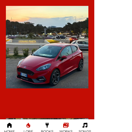
HOME
LORE
BOOKS
WORKS
SONGS