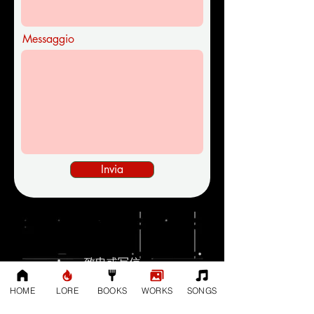
Messaggio
Invia
致电或写信
关于 DISCORD
HOME
LORE
BOOKS
WORKS
SONGS
koto99