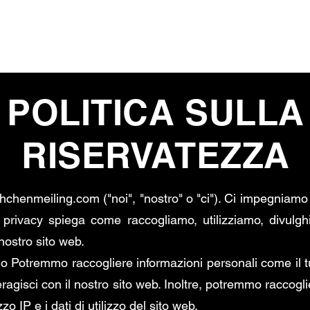
EAM
STORIE
LIBRI
OPERE
CANZONI
POLITICA SULLA
RISERVATEZZA
hchenmeiling.com ("noi", "nostro" o "ci"). Ci impegniamo 
a privacy spiega come raccogliamo, utilizziamo, divulg
 nostro sito web.
o Potremmo raccogliere informazioni personali come il tu
eragisci con il nostro sito web. Inoltre, potremmo raccogl
izzo IP e i dati di utilizzo del sito web.